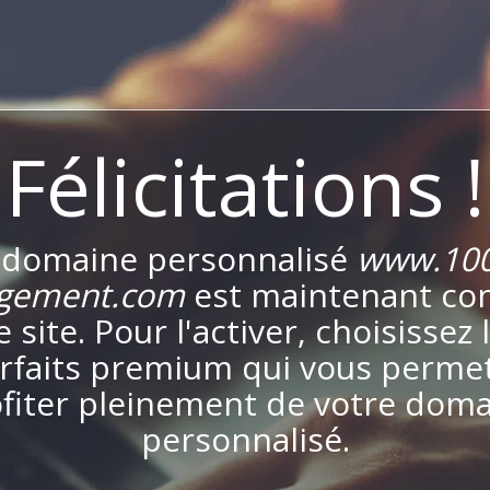
Félicitations !
 domaine personnalisé
www.100
gement.com
est maintenant co
e site. Pour l'activer, choisissez 
rfaits premium qui vous perme
fiter pleinement de votre dom
personnalisé.