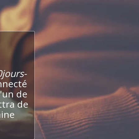
jours-
nnecté
l'un de
ttra de
aine